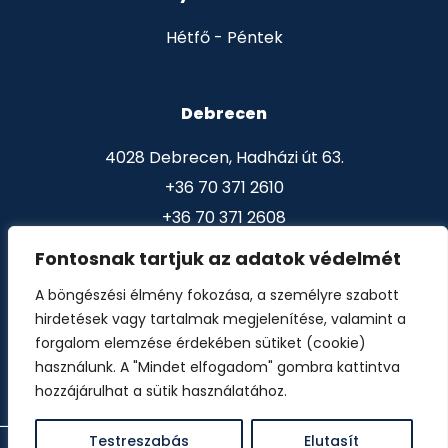
Hétfő - Péntek
Debrecen
4028 Debrecen, Hadházi út 63.
+36 70 371 2610
+36 70 371 2608
Fontosnak tartjuk az adatok védelmét
Nyíregyháza
A böngészési élmény fokozása, a személyre szabott
hirdetések vagy tartalmak megjelenítése, valamint a
4400 Nyíregyháza, Víz utca 14. sz.
forgalom elemzése érdekében sütiket (cookie)
+36 30 9355 575
használunk. A "Mindet elfogadom" gombra kattintva
hozzájárulhat a sütik használatához.
Testreszabás
Elutasít