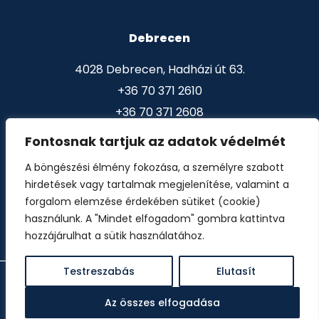
Debrecen
4028 Debrecen, Hadházi út 63.
+36 70 371 2610
+36 70 371 2608
Fontosnak tartjuk az adatok védelmét
Nyíregyháza
A böngészési élmény fokozása, a személyre szabott
hirdetések vagy tartalmak megjelenítése, valamint a
4400 Nyíregyháza, Víz utca 14. sz.
forgalom elemzése érdekében sütiket (cookie)
+36 30 9355 575
használunk. A "Mindet elfogadom" gombra kattintva
hozzájárulhat a sütik használatához.
Testreszabás
Elutasít
© 2026 omed.hu | Minden jog fenntartva.
Az összes elfogadása
Készítette: